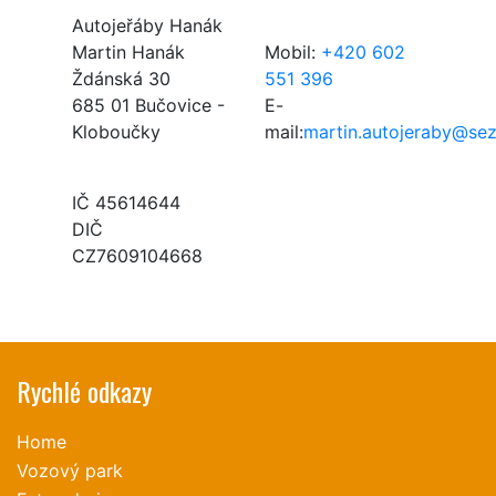
Autojeřáby Hanák
Martin Hanák
Mobil:
+420 602
Ždánská 30
551 396
685 01 Bučovice -
E-
Kloboučky
mail:
martin.autojeraby@se
IČ 45614644
DIČ
CZ7609104668
Rychlé odkazy
Home
Vozový park