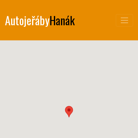
Autojeřáby
Hanák